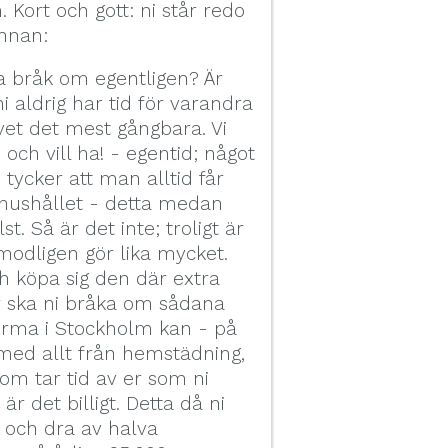
Kort och gott: ni står redo
innan:
a bråk om egentligen? Är
i aldrig har tid för varandra
ivet det mest gångbara. Vi
och vill ha! - egentid; något
ycker att man alltid får
a hushållet - detta medan
. Så är det inte; troligt är
modligen gör lika mycket.
ch köpa sig den där extra
ör ska ni bråka om sådana
firma i Stockholm kan - på
 med allt från hemstädning,
som tar tid av er som ni
är det billigt. Detta då ni
 och dra av halva