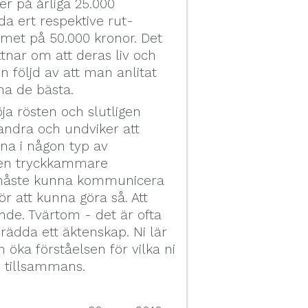
er på årliga 25.000
a ert respektive rut-
met på 50.000 kronor. Det
ttnar om att deras liv och
n följd av att man anlitat
na de bästa.
öja rösten och slutligen
arandra och undviker att
mna i någon typ av
m en tryckkammare
n måste kunna kommunicera
ör att kunna göra så. Att
ande. Tvärtom - det är ofta
ädda ett äktenskap. Ni lär
 öka förståelsen för vilka ni
ch tillsammans.