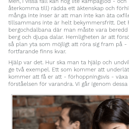
Men, i vissa fall kan nog lite kämpaglöd - och 
återkomma till) rädda ett äktenskap och förh
många inte inser är att man inte kan äta oxfilé
tillsammans inte är helt bekymmersfritt. Det
bergochdalbana där man måste vara beredd p
berg och djupa dalar. Hemligheten är att förs
så plan yta som möjligt att röra sig fram på 
fortfarande finns kvar.
Hjälp var det. Hur ska man ta hjälp och undvi
ge två exempel. Ett som kommer att underlät
kommer att få er att - förhoppningsvis - vä
förståelsen för varandra. Vi går igenom dessa v