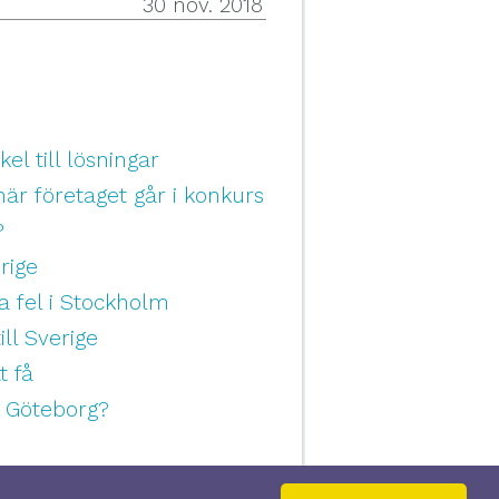
30 nov. 2018
el till lösningar
r företaget går i konkurs
?
rige
da fel i Stockholm
ill Sverige
t få
i Göteborg?