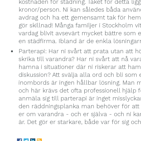
kostnaden för städning. Taket för detta ligg
kronor/person. Ni kan således båda använd
avdrag och ha ett gemensamt tak för hem
gör skillnad! Många familjer i Stockholm vi
vardag blivit avsevärt mycket bättre som e
en städfirma. Ibland är de enkla lösningar
Parterapi: Har ni svårt att prata utan att h
skrika till varandra? Har ni svårt att nå v
hamna i situationer där ni riskerar att ha
diskussion? Att svälja alla ord och bli so
inombords är ingen hållbar lösning. Ma
och här krävs det ofta professionell hjälp f
anmäla sig till parterapi är inget misslyck
den räddningsplanka man behöver för att r
er om varandra - och er själva - och ni kan
är. Det gör er starkare, både var för sig o