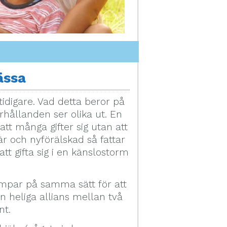
ässa
tidigare. Vad detta beror på
förhållanden ser olika ut. En
att många gifter sig utan att
är och nyförälskad så fattar
 gifta sig i en känslostorm
mpar på samma sätt för att
en heliga allians mellan två
nt.