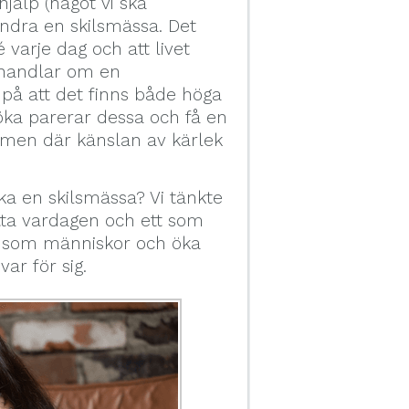
hjälp (något vi ska
indra en skilsmässa. Det
 varje dag och att livet
 handlar om en
å att det finns både höga
öka parerar dessa och få en
- men där känslan av kärlek
ka en skilsmässa? Vi tänkte
ta vardagen och ett som
xa som människor och öka
ar för sig.