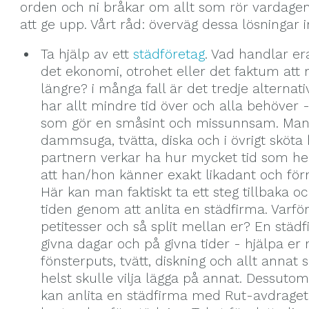
orden och ni bråkar om allt som rör vardagen. 
att ge upp. Vårt råd: överväg dessa lösningar 
Ta hjälp av ett
städföretag
. Vad handlar er
det ekonomi, otrohet eller det faktum att n
längre? i många fall är det tredje alternat
har allt mindre tid över och alla behöver - 
som gör en småsint och missunnsam. Man t
dammsuga, tvätta, diska och i övrigt sköt
partnern verkar ha hur mycket tid som helst
att han/hon känner exakt likadant och för
Här kan man faktiskt ta ett steg tillbaka o
tiden genom att anlita en städfirma. Varf
petitesser och så split mellan er? En städ
givna dagar och på givna tider - hjälpa er
fönsterputs, tvätt, diskning och allt annat 
helst skulle vilja lägga på annat. Dessutom 
kan anlita en städfirma med Rut-avdraget