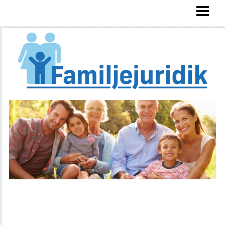
FAMILJEJURIDIK
ARVSRÄTT
SKILSMÄSSA
VÅRDNADSTVIST
BLOGG