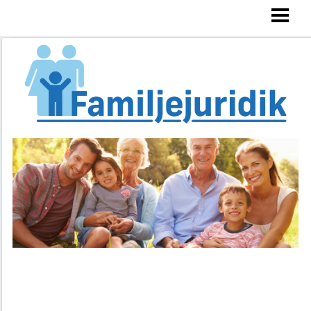
FAMILJEJURIDIK
ARVSRÄTT
SKILSMÄSSA
VÅRDNADSTVIST
BLOGG