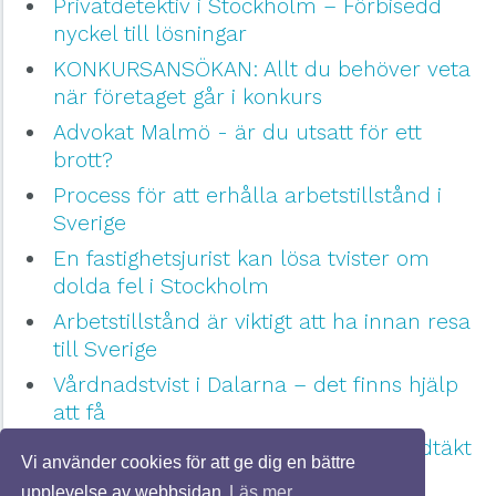
Privatdetektiv i Stockholm – Förbisedd
nyckel till lösningar
KONKURSANSÖKAN: Allt du behöver veta
när företaget går i konkurs
Advokat Malmö - är du utsatt för ett
brott?
Process för att erhålla arbetstillstånd i
Sverige
En fastighetsjurist kan lösa tvister om
dolda fel i Stockholm
Arbetstillstånd är viktigt att ha innan resa
till Sverige
Vårdnadstvist i Dalarna – det finns hjälp
att få
Vad händer om du blir utsatt för våldtäkt
Vi använder cookies för att ge dig en bättre
i Göteborg?
upplevelse av webbsidan
Läs mer