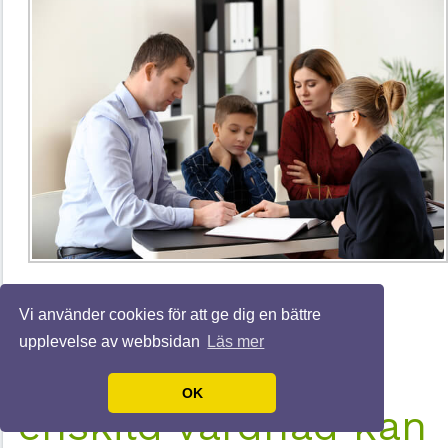
Kriterier och
Vi använder cookies för att ge dig en bättre
upplevelse av webbsidan
Läs mer
situationer då
OK
enskild vårdnad kan