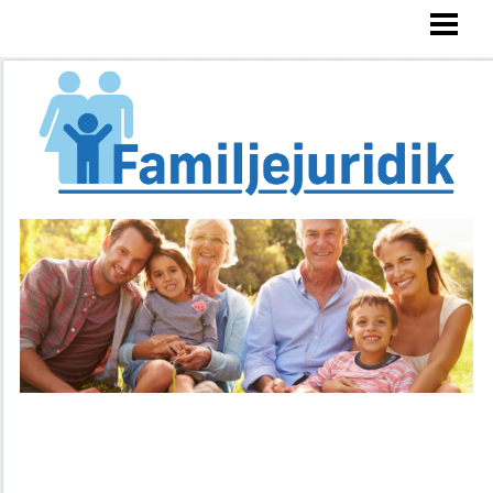
FAMILJEJURIDIK
ARVSRÄTT
SKILSMÄSSA
VÅRDNADSTVIST
BLOGG