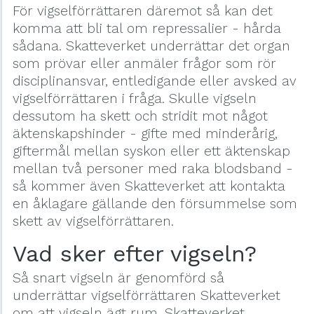
För vigselförrättaren däremot så kan det
komma att bli tal om repressalier - hårda
sådana. Skatteverket underrättar det organ
som prövar eller anmäler frågor som rör
disciplinansvar, entledigande eller avsked av
vigselförrättaren i fråga. Skulle vigseln
dessutom ha skett och stridit mot något
äktenskapshinder - gifte med minderårig,
giftermål mellan syskon eller ett äktenskap
mellan två personer med raka blodsband -
så kommer även Skatteverket att kontakta
en åklagare gällande den försummelse som
skett av vigselförrättaren.
Vad sker efter vigseln?
Så snart vigseln är genomförd så
underrättar vigselförrättaren Skatteverket
om att vigseln ägt rum. Skatteverket