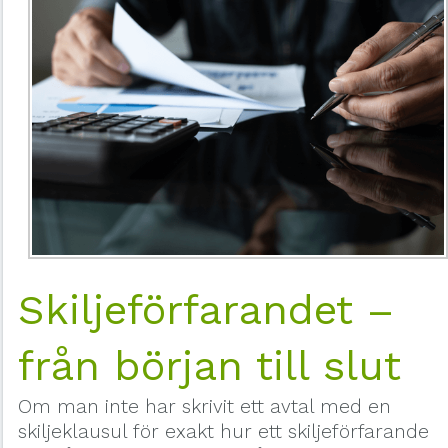
Skiljeförfarandet –
från början till slut
Om man inte har skrivit ett avtal med en
skiljeklausul för exakt hur ett skiljeförfarande